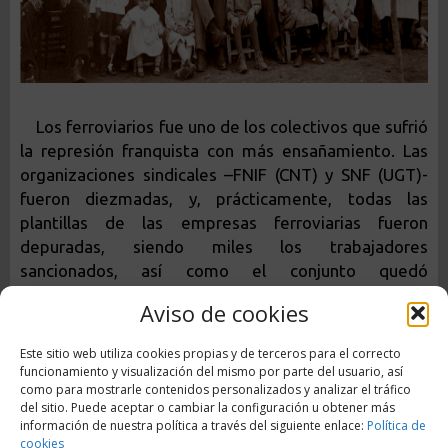
Los ferroviarios fue uno de los colectivos que sufrió
la represión franquista con más ensañamiento. L
as
organizaciones sindicales –FNIF (CNT) y SNF (UGT)-
fueron diezmadas, y, p
rácticamente, todas las
plantillas de las empresas ferroviarias fueron
depuradas, siendo miles los trabajadores
sancionados, así como el conjunto quedó
estigmatizado. A la vez que se aplicaba esta
Aviso de cookies
represión laboral,
centenares de trabajadores fueron
asesinados o encarcelados, y muchos más tuvieron
Este sitio web utiliza cookies propias y de terceros para el correcto
que exilarse. Las mujeres ferroviarias fueron objeto
funcionamiento y visualización del mismo por parte del usuario, así
como para mostrarle contenidos personalizados y analizar el tráfico
de una represión específica por su condición de
del sitio. Puede aceptar o cambiar la configuración u obtener más
género. Y varios miles de presos
fueron utilizados
información de nuestra política a través del siguiente enlace:
Política de
como mano de obra esclava en la reconstrucción de
cookies